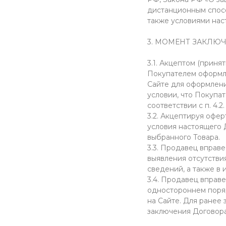
дистанционным спосо
также условиями нас
3. МОМЕНТ ЗАКЛЮ
3.1. Акцептом (прин
Покупателем оформле
Сайте для оформления
условии, что Покупа
соответствии с п. 4.2
3.2. Акцептируя офе
условия настоящего 
выбранного Товара.
3.3. Продавец вправе
выявления отсутстви
сведений, а также в
3.4. Продавец вправ
одностороннем поря
на Сайте. Для ранее
заключения Договора