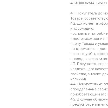
4. ИНФОРМАЦИЯ О 
4.1. Покупатель до 
Товаре, соответствую
4.2. До момента офо
информацию:
- основные потребит
- местонахождение П
- цену Товара и усло
- информацию о дост
- срок службы, срок 
- порядок и сроки во
4.3. Покупатель впра
надлежащего качества
свойства, а также д
наличии).
4.4. Покупатель не 
определенные свойст
приобретающим его 
4.5. В случае обнару
предусмотренными ст