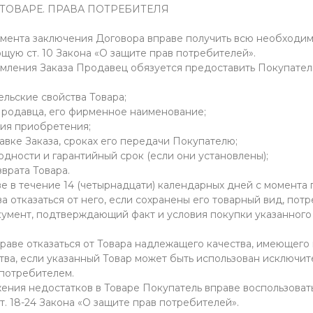
ТОВАРЕ. ПРАВА ПОТРЕБИТЕЛЯ
момента заключения Договора вправе получить всю необход
щую ст. 10 Закона «О защите прав потребителей».
рмления Заказа Продавец обязуется предоставить Покупат
ельские свойства Товара;
родавца, его фирменное наименование;
вия приобретения;
авке Заказа, сроках его передачи Покупателю;
годности и гарантийный срок (если они установлены);
зврата Товара.
ве в течение 14 (четырнадцати) календарных дней с момента
 отказаться от него, если сохранены его товарный вид, пот
окумент, подтверждающий факт и условия покупки указанного
вправе отказаться от Товара надлежащего качества, имеющего
ва, если указанный Товар может быть использован исключит
потребителем.
жения недостатков в Товаре Покупатель вправе воспользоват
. 18-24 Закона «О защите прав потребителей».