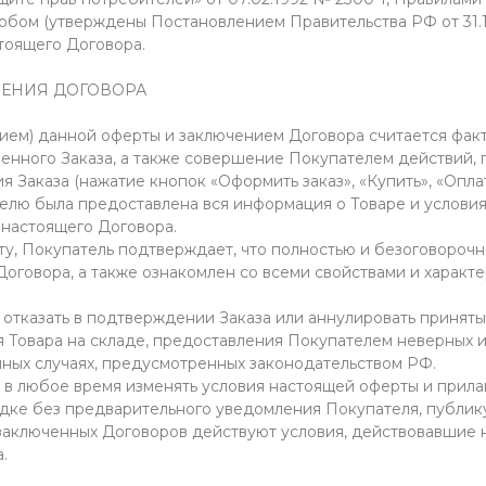
бом (утверждены Постановлением Правительства РФ от 31.12
тоящего Договора.
ЧЕНИЯ ДОГОВОРА
ятием) данной оферты и заключением Договора считается фак
нного Заказа, а также совершение Покупателем действий,
 Заказа (нажатие кнопок «Оформить заказ», «Купить», «Оплатит
телю была предоставлена вся информация о Товаре и условия
. настоящего Договора.
рту, Покупатель подтверждает, что полностью и безоговороч
Договора, а также ознакомлен со всеми свойствами и характ
 отказать в подтверждении Заказа или аннулировать приняты
я Товара на складе, предоставления Покупателем неверных 
 иных случаях, предусмотренных законодательством РФ.
е в любое время изменять условия настоящей оферты и прила
дке без предварительного уведомления Покупателя, публик
 заключенных Договоров действуют условия, действовавшие 
.