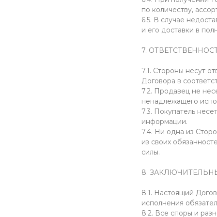
по количеству, ассор
6.5. В случае недос
и его доставки в пол
7. ОТВЕТСТВЕННОС
7.1. Стороны несут 
Договора в соответс
7.2. Продавец не не
ненадлежащего испол
7.3. Покупатель нес
информации.
7.4. Ни одна из Сто
из своих обязанност
силы.
8. ЗАКЛЮЧИТЕЛЬ
8.1. Настоящий Догов
исполнения обязател
8.2. Все споры и ра