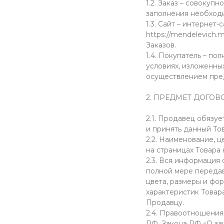
1.2. Заказ – совоку
заполнения необход
1.3. Сайт – интерне
https://mendelevich
Заказов.
1.4. Покупатель – п
условиях, изложенных
осуществлением пре
2. ПРЕДМЕТ ДОГО
2.1. Продавец обязуе
и принять данный То
2.2. Наименование, ц
на страницах Товара
2.3. Вся информация 
полной мере передав
цвета, размеры и фо
характеристик Товар
Продавцу.
2.4. Правоотношени
РФ, Закона РФ «О за