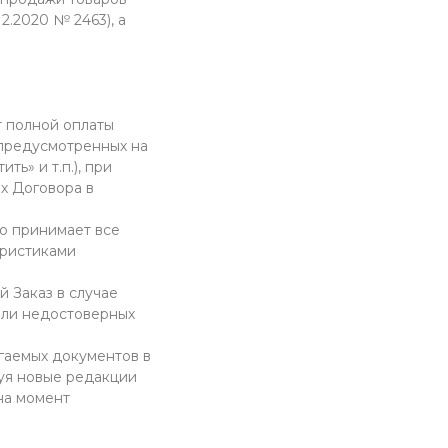
.2020 № 2463), а
т полной оплаты
 предусмотренных на
ь» и т.п.), при
х Договора в
но принимает все
еристиками
й Заказ в случае
или недостоверных
гаемых документов в
уя новые редакции
на момент