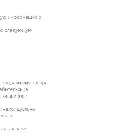
имую информацию о
елю следующую
 передачи ему Товара
ребительские
 Товара (при
 индивидуально-
ельно
ься правами,