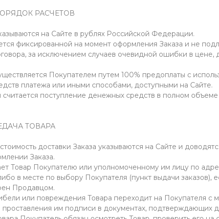
 ПОРЯДОК РАСЧЕТОВ
 указываются на Сайте в рублях Российской Федерации.
ляется фиксированной на момент оформления Заказа и не по
говора, за исключением случаев очевидной ошибки в цене,
осуществляется Покупателем путем 100% предоплаты с испол
редств платежа или иными способами, доступными на Сайте.
ы считается поступление денежных средств в полном объеме
РЕДАЧА ТОВАРА
и стоимость доставки Заказа указываются на Сайте и доводят
млении Заказа.
ает Товар Покупателю или уполномоченному им лицу по адре
ибо в месте по выбору Покупателя (пункт выдачи заказов), 
рен Продавцом.
 гибели или повреждения Товара переходит на Покупателя с 
 проставления им подписи в документах, подтверждающих д
овара Покупатель обязан осмотреть Товар, проверить его на 