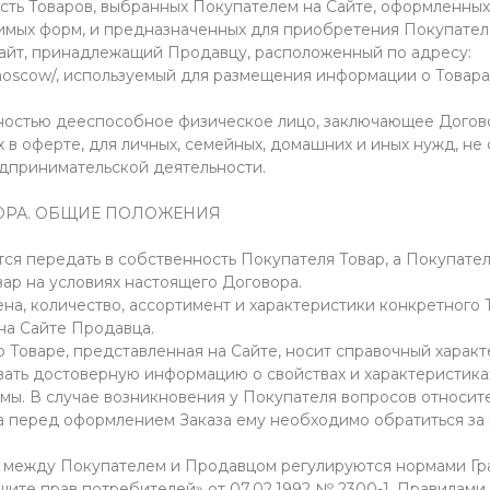
пность Товаров, выбранных Покупателем на Сайте, оформленны
имых форм, и предназначенных для приобретения Покупател
т-сайт, принадлежащий Продавцу, расположенный по адресу:
.moscow/, используемый для размещения информации о Товар
олностью дееспособное физическое лицо, заключающее Догов
 в оферте, для личных, семейных, домашних и иных нужд, не 
дпринимательской деятельности.
ВОРА. ОБЩИЕ ПОЛОЖЕНИЯ
тся передать в собственность Покупателя Товар, а Покупател
вар на условиях настоящего Договора.
ена, количество, ассортимент и характеристики конкретного
 на Сайте Продавца.
о Товаре, представленная на Сайте, носит справочный характ
ать достоверную информацию о свойствах и характеристиках
рмы. В случае возникновения у Покупателя вопросов относит
а перед оформлением Заказа ему необходимо обратиться за 
я между Покупателем и Продавцом регулируются нормами Гр
щите прав потребителей» от 07.02.1992 № 2300-1, Правилами