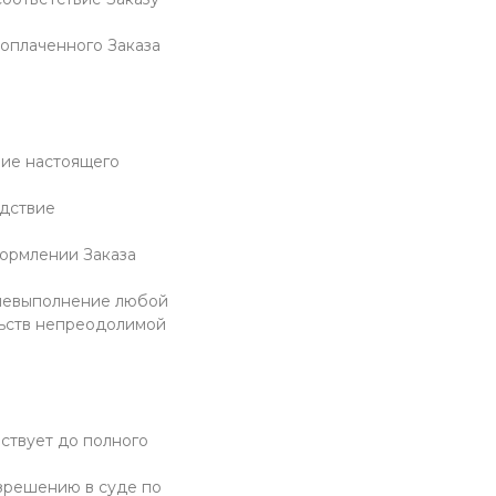
доплаченного Заказа
ние настоящего
едствие
формлении Заказа
е невыполнение любой
льств непреодолимой
йствует до полного
азрешению в суде по