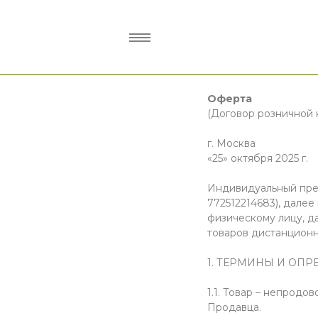
Оферта
(Договор розничной
г. Москва
«25» октября 2025 г.
Индивидуальный пре
772512214683), дале
физическому лицу, д
товаров дистанционн
1. ТЕРМИНЫ И ОП
1.1. Товар – непрод
Продавца.