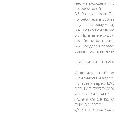
месту нахождения Пр
потребителей.
8.3. В случае если П
потребителя в соотв
в суд по своему мест
8.4. К отношениям 
8.5. Признание судо
недействительности 
8.6. Продавец вправ
обязанности, вытека
9. РЕКВИЗИТЫ ПР
Индивидуальный пре
Юридический адрес: 117
Почтовый адрес: 12705
ОГРНИП: 3227746000
ИНН: 772512214683
р/с 408028101015002
БИК: 044525104
к/с: 301018107453745