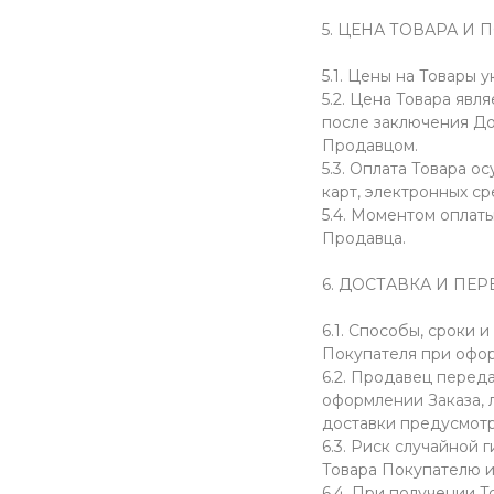
5. ЦЕНА ТОВАРА И
5.1. Цены на Товары
5.2. Цена Товара яв
после заключения До
Продавцом.
5.3. Оплата Товара 
карт, электронных с
5.4. Моментом оплат
Продавца.
6. ДОСТАВКА И ПЕ
6.1. Способы, сроки 
Покупателя при офор
6.2. Продавец перед
оформлении Заказа, л
доставки предусмот
6.3. Риск случайной
Товара Покупателю и
6.4. При получении Т