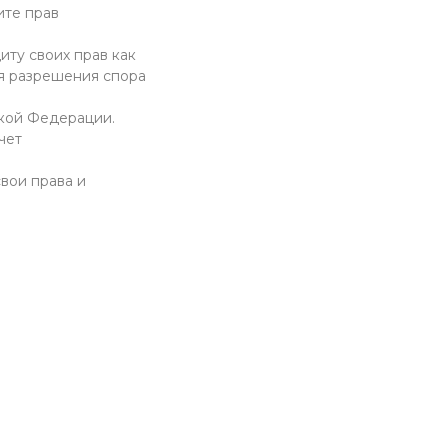
ите прав
иту своих прав как
ля разрешения спора
кой Федерации.
чет
вои права и