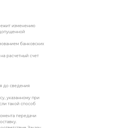
длежит изменению
 допущенной
ьзованием банковских
 на расчетный счет
ся до сведения
су, указанному при
если такой способ
момента передачи
оставку.
соответствие Заказу