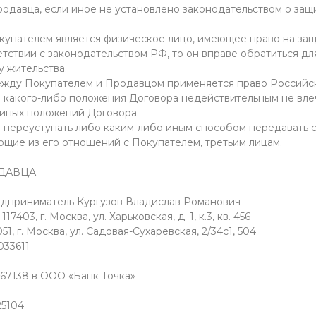
одавца, если иное не установлено законодательством о защ
окупателем является физическое лицо, имеющее право на защ
етствии с законодательством РФ, то он вправе обратиться д
у жительства.
между Покупателем и Продавцом применяется право Российс
м какого-либо положения Договора недействительным не вле
иных положений Договора.
е переуступать либо каким-либо иным способом передавать с
ющие из его отношений с Покупателем, третьим лицам.
ОДАВЦА
дприниматель Кургузов Владислав Романович
403, г. Москва, ул. Харьковская, д. 1, к.3, кв. 456
1, г. Москва, ул. Садовая-Сухаревская, 2/34с1, 504
33611
67138 в ООО «Банк Точка»
25104