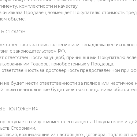
тименту, комплектности и качеству.
тавки Заказа Продавец возмещает Покупателю стоимость пре
ном объеме.
ТЬ СТОРОН
ответственность за неисполнение или ненадлежащее исполне
твии с законодательством РФ.
сет ответственности за ущерб, причиненный Покупателю всл
ьзования им Товаров, приобретенных у Продавца.
ет ответственность за достоверность предоставленной при о
рон не будет нести ответственности за полное или частично
ей, если невыполнение будет являться следствием обстояте
НЫЕ ПОЛОЖЕНИЯ
ор вступает в силу с момента его акцепта Покупателем и де
ьств Сторонами.
зногласия, возникающие из настоящего Договора, подлежат р