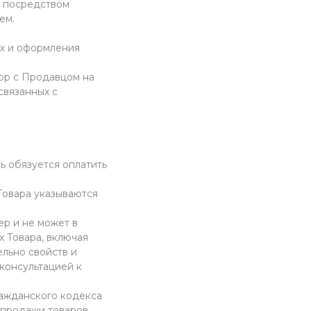
х посредством
ем.
ах и оформления
ор с Продавцом на
связанных с
ь обязуется оплатить
 Товара указываются
ер и не может в
 Товара, включая
ельно свойств и
консультацией к
ажданского кодекса
 продажи товаров